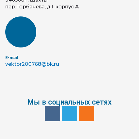
пер. Горбачева, д.1, корпус А
E-mail:
vektor200768@bk.ru
Мы в социальных сетях
V
T
O
k
e
d
l
n
e
o