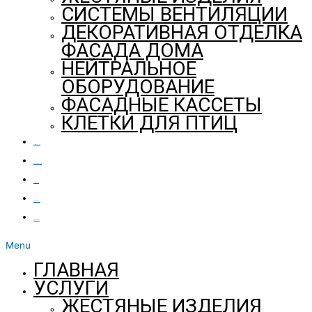
СИСТЕМЫ ВЕНТИЛЯЦИИ
ДЕКОРАТИВНАЯ ОТДЕЛКА
ФАСАДА ДОМА
НЕЙТРАЛЬНОЕ
ОБОРУДОВАНИЕ
ФАСАДНЫЕ КАССЕТЫ
КЛЕТКИ ДЛЯ ПТИЦ
ПРОДУКЦИЯ
О КОМПАНИИ
НОВОСТИ
ВАКАНСИИ
КОНТАКТЫ
Menu
ГЛАВНАЯ
УСЛУГИ
ЖЕСТЯНЫЕ ИЗДЕЛИЯ